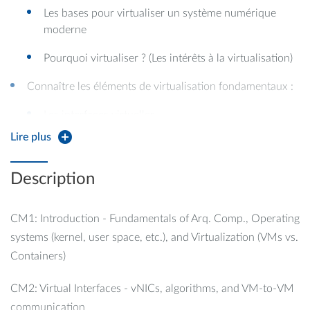
Les bases pour virtualiser un système numérique
moderne
Pourquoi virtualiser ? (Les intérêts à la virtualisation)
Connaître les éléments de virtualisation fondamentaux :
Les interfaces virtuelles
Lire plus
Le partage de mémoire pour échanger les messages
(QEMU et Ring of descriptors)
Description
…
Comprendre les technologies en particulier les «
CM1: Introduction - Fundamentals of Arq. Comp., Operating
frameworks » de virtualisation (KUB, openstack,…)
systems (kernel, user space, etc.), and Virtualization (VMs vs.
Containers)
CM2: Virtual Interfaces - vNICs, algorithms, and VM-to-VM
communication