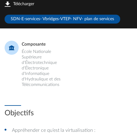
Télécharger
SDN-E-services- Vbridges-VTEP- NFV- plan de services
Composante
École Nationale
Supérieure
d'Électrotechnique
d'Électronique
d'Informatique
d'Hydraulique et des
Télécommunications
Objectifs
Appréhender ce qu’est la virtualisation :