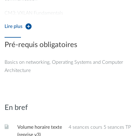
CM3: VXLAN Fundamentals
Lire plus
CM4: OpenStack
TP1&2: Virtual interfaces
Pré-requis obligatoires
TP3: VXLAN
Basics on networking, Operating Systems and Computer
TP4: OpenStack
Architecture
En bref
Volume horaire texte
4 seances cours 5 seances TP
(reprise v3)