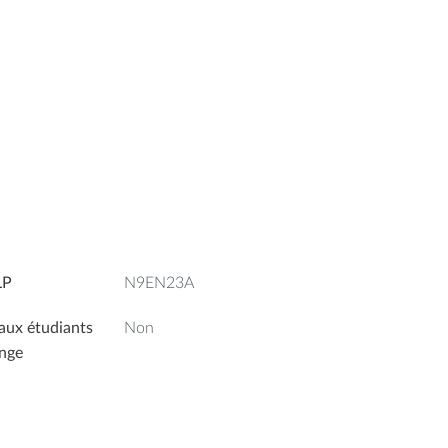
LP
N9EN23A
aux étudiants
Non
nge