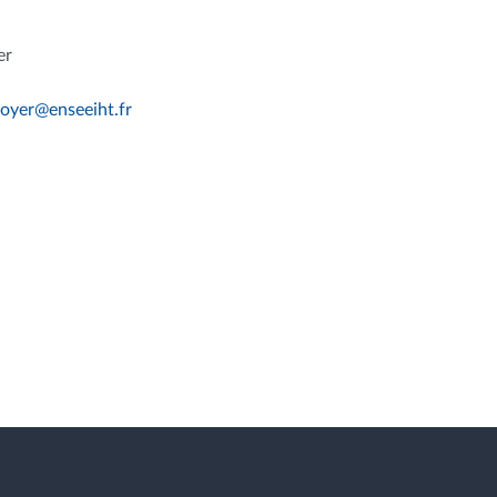
er
Boyer
@
enseeiht.fr