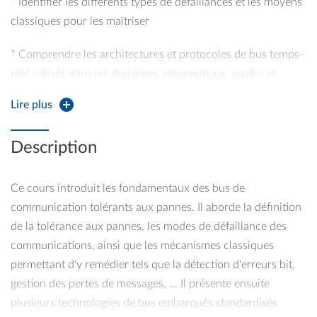
* Identifier les différents types de défaillances et les moyens
classiques pour les maîtriser
* Comprendre les architectures et protocoles de bus temps-
réel utilisés dans les domaines aéronautique, spatial et
automobile (CAN, AFDX, TSN, TTP, MIL-STD-1553,
Lire plus
SpaceWire).
Description
Ce cours introduit les fondamentaux des bus de
communication tolérants aux pannes. Il aborde la définition
de la tolérance aux pannes, les modes de défaillance des
communications, ainsi que les mécanismes classiques
permettant d'y remédier tels que la détection d'erreurs bit,
gestion des pertes de messages, ... Il présente ensuite
plusieurs technologies de bus embarqués standardisés