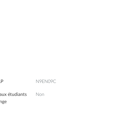
LP
N9EN09C
aux étudiants
Non
nge