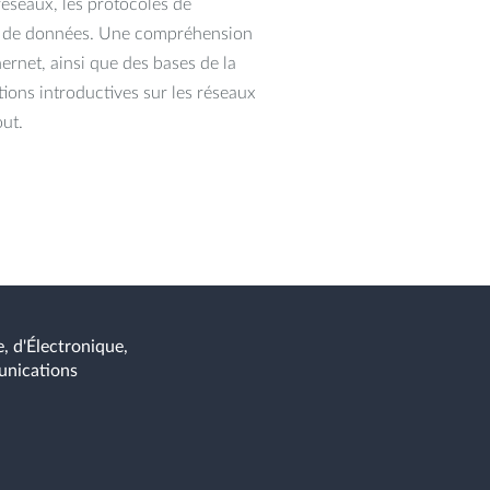
réseaux, les protocoles de
on de données. Une compréhension
ernet, ainsi que des bases de la
ons introductives sur les réseaux
out.
, d'Électronique,
unications