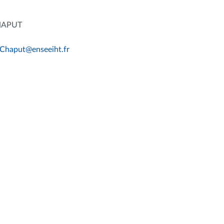
HAPUT
Chaput
@
enseeiht.fr