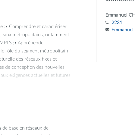
Emmanuel C
2231
 de :• Comprendre et caractériser
Emmanuel.
 réseaux métropolitains, notamment
P/MPLS ;• Appréhender
t le rôle du segment métropolitain
turelle des réseaux fixes et
pes de conception des nouvelles
aux exigences actuelles et futures
té.
s de base en réseaux de