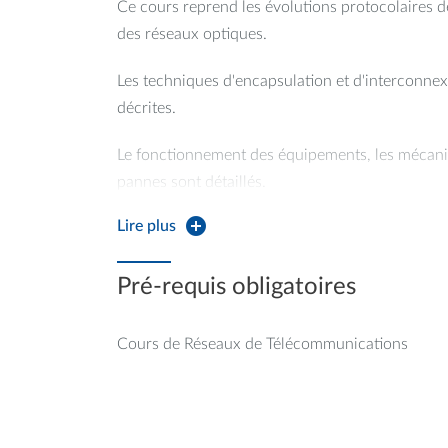
Ce cours reprend les évolutions protocolaires 
des réseaux optiques.
Les techniques d'encapsulation et d'interconnex
décrites.
Le fonctionnement des équipements, les mécani
pannes sont détaillés.
Lire plus
Les architectures WDM et OTN sont décrites. L'u
est décrite ainsi que ces intérêts.
Pré-requis obligatoires
Cours de Réseaux de Télécommunications