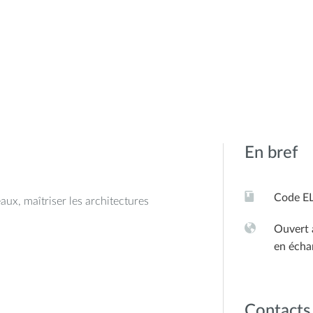
En bref
Code E
ux, maîtriser les architectures
Ouvert 
en écha
Contacts