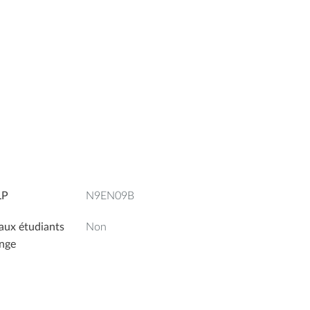
LP
N9EN09B
aux étudiants
Non
nge