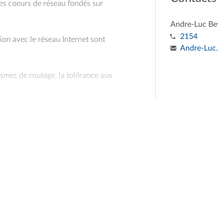
des coeurs de réseau fondés sur
Andre-Luc Be
2154
ion avec le réseau Internet sont
Andre-Luc.
smes de routage, la tolérance aux
tilisation d'un plan de contrôle