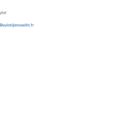
ylot
Beylot
@
enseeiht.fr