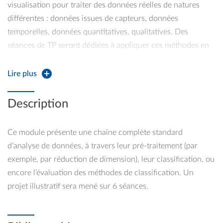
visualisation pour traiter des données réelles de natures
différentes : données issues de capteurs, données
temporelles, données quantitatives, qualitatives. Des
séances de TP seront dédiées à appliquer ces méthodes en
python sur des données réelles issues de l'IoT et du
multimédia.
Lire plus
Description
Ce module présente une chaîne complète standard
d’analyse de données, à travers leur pré-traitement (par
exemple, par réduction de dimension), leur classification, ou
encore l’évaluation des méthodes de classification. Un
projet illustratif sera mené sur 6 séances.