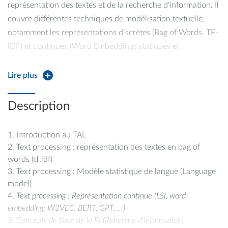
représentation des textes et de la recherche d'information. Il
couvre différentes techniques de modélisation textuelle,
notamment les représentations discrètes (Bag of Words, TF-
IDF) et continues (Word Embeddings statiques et
contextuels), ainsi que les modèles de langage avancés.
Lire plus
Nous explorerons les modèles classiques de recherche
d'information (vectoriels, probabilistes, etc.), en détaillant les
Description
mécanismes mis en œuvre pour évaluer et sélectionner les
documents les plus pertinents en fonction des besoins des
Introduction au TAL
utilisateurs. Une attention particulière sera portée aux
Text processing : représentation des textes en bag of
avancées récentes en deep learning appliquées à la
words (tf.idf)
recherche d'information, ainsi qu'à l'utilisation des modèles
Text processing : Modèle statistique de langue (Language
de langage pré-entraînés (LLMs) dans diverses applications.
model)
Text processing : Représentation continue (LSI, word
La partie pratique du cours permettra aux étudiants de
embedding: W2VEC, BERT, GPT, ...)
travailler sur différentes approches de représentation des
Concepts de base de la RI (Reherche d'Information)