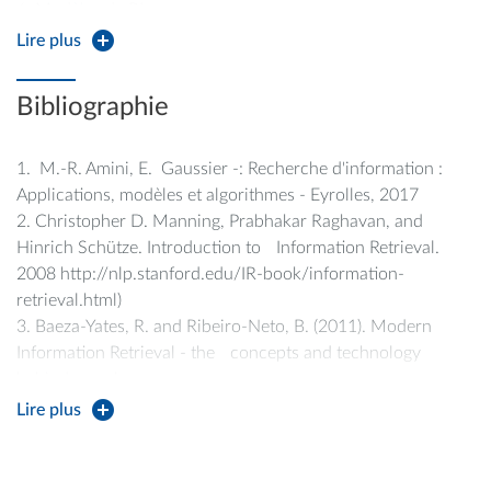
textes en utilisant
scikit-learn
. Nous verrons également
Modèles de RI
Modèles de RI basés sur les LLM
comment exploiter les
LLMs via Hugging Face
pour des
Lire plus
tâches variées (tokenisation, finetuning des modèles) et
utiliser des plateformes comme
LlamaIndex
pour
Bibliographie
implémenter des systèmes de
Retrieval-Augmented
Generation (RAG)
.
M.-R. Amini, E. Gaussier -: Recherche d'information :
Applications, modèles et algorithmes - Eyrolles, 2017
Christopher D. Manning, Prabhakar Raghavan, and
Hinrich Schütze. Introduction to Information Retrieval.
2008 http://nlp.stanford.edu/IR-book/information-
retrieval.html)
Baeza-Yates, R. and Ribeiro-Neto, B. (2011). Modern
Information Retrieval - the concepts and technology
behind search.
Ricardo Baeza-Yates and Berthier Ribeiro-Neto. Modern
Lire plus
Information Retrieval. Addison- Wesley, 1999
Baeza-Yates and Ribeiro-Neto, eds. (1999) Modern
Information Retrieval Addison- Wesley (site miroir)