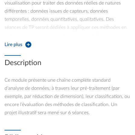
visualisation pour traiter des données réelles de natures
différentes : données issues de capteurs, données
temporelles, données quantitatives, qualitatives. Des
séances de TP seront dédiées à appliquer ces méthodes en
python sur des données réelles issues de l'IoT et du
multimédia.
Lire plus
Description
Ce module présente une chaîne complète standard
d’analyse de données, à travers leur pré-traitement (par
exemple, par réduction de dimension), leur classification, ou
encore l’évaluation des méthodes de classification. Un
projet illustratif sera mené sur 6 séances.