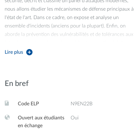
sécurité, décrit et classifié un panel d'attaques modernes,
nous allons étudier les mécanismes de défense principaux à
l'état de l'art. Dans ce cadre, on expose et analyse un
ensemble d'incidents (anciens pour la plupart). Enfin, on
aborde la prévention des vulnérabilités et de tolérances aux
intrusions tant au niveau des architectures qu'à celui du
logiciel. Les travaux pratiques visent à familiariser les
Lire plus
étudiants avec des scénarii d'incidents (simples).
En bref
Code ELP
N9EN22B
Ouvert aux étudiants
Oui
en échange