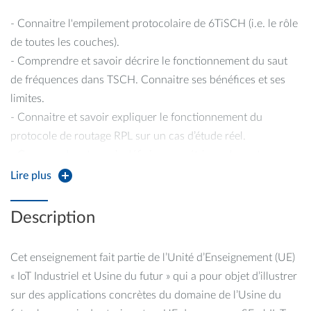
- Connaitre l'empilement protocolaire de 6TiSCH (i.e. le rôle
de toutes les couches).
- Comprendre et savoir décrire le fonctionnement du saut
de fréquences dans TSCH. Connaitre ses bénéfices et ses
limites.
- Connaitre et savoir expliquer le fonctionnement du
protocole de routage RPL sur un cas d’étude réel.
- Comprendre et savoir définir une métrique de routage
pour RPL.
Lire plus
- Savoir expliquer le fonctionnement du mécanisme
TRICKLE utilisé pour la diffusion des trames de contrôle
Description
dans RPL.
- Comprendre les traces d’échange des messages pour en
Cet enseignement fait partie de l’Unité d’Enseignement (UE)
déduire la topologie d’un réseau TiSCH.
« IoT Industriel et Usine du futur » qui a pour objet d’illustrer
sur des applications concrètes du domaine de l’Usine du