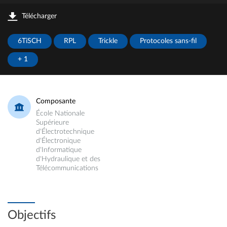
Télécharger
6TiSCH
RPL
Trickle
Protocoles sans-fil
+ 1
Composante
École Nationale
Supérieure
d'Électrotechnique
d'Électronique
d'Informatique
d'Hydraulique et des
Télécommunications
Objectifs