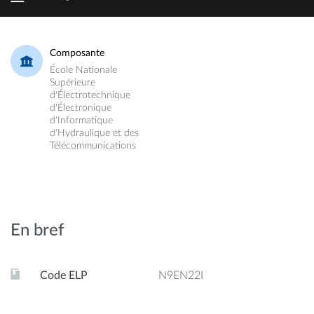
Composante
École Nationale
Supérieure
d'Électrotechnique
d'Électronique
d'Informatique
d'Hydraulique et des
Télécommunications
En bref
Code ELP
N9EN22I