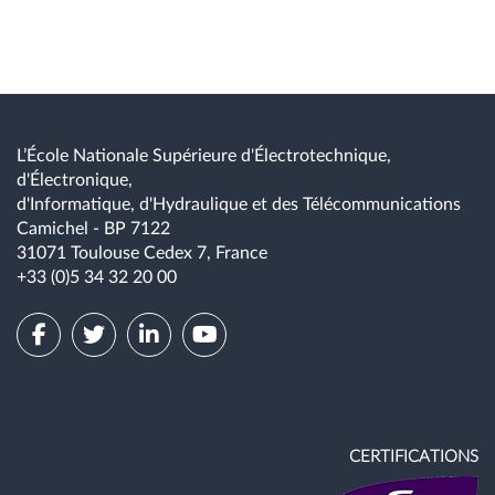
tension
· Règles d'association des cellules de commutation et des
convertisseurs statiques.
L’École Nationale Supérieure d'Électrotechnique,
BE « CVS POUR RESEAUX HVDC » (BE
d'Électronique,
– 7h00, resp. P. Ladoux)
d'Informatique, d'Hydraulique et des Télécommunications
Camichel - BP 7122
Projet d'application du CM "convertisseurs pour réseaux
31071 Toulouse Cedex 7, France
HVDC"
+33 (0)5 34 32 20 00
Demie journée thématique :
Semiconducteurs de forte puissance
(conf –3H50, resp E. Carroll)
Présentation, sous forme d'une conférence (demie journée)
CERTIFICATIONS
assurée par un intervenant industriel (ABB) des technologies