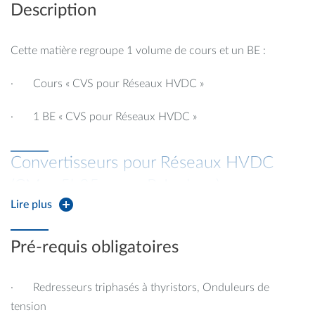
Description
Cette matière regroupe 1 volume de cours et un BE :
· Cours « CVS pour Réseaux HVDC »
· 1 BE « CVS pour Réseaux HVDC »
Convertisseurs pour Réseaux HVDC
(CM – 5h25, resp. P. Ladoux)
Lire plus
Programme :
cet enseignement présente les topologies de
conversion utilisées pour le transport d'énergie électrique
Pré-requis obligatoires
en courant continu haute tension : redresseurs à thyristors,
onduleurs de tension, convertisseurs modulaires
multiniveaux. Un bureau d'étude portant sur le
· Redresseurs triphasés à thyristors, Onduleurs de
dimensionnement d'une liaison HVDC illustre les cours.
tension