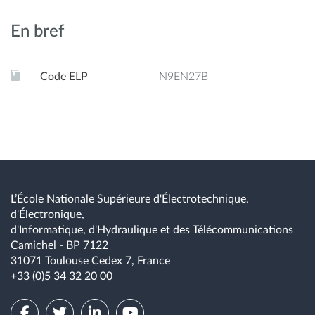
En bref
À la fin de ce cours l'étudiant saura dans le domaine des
réseaux cellulaires :
Code ELP
N9EN27B
Différentier les objectifs de sécurité dans les différents
réseaux cellulaires
Décrire les mécanismes d'authentification et d'échange
de clés et comparer les apports en sécurité de chacun
Décrire les attaques possibles dans le cadre de chaque
L’École Nationale Supérieure d'Électrotechnique,
technologies
d'Électronique,
d'Informatique, d'Hydraulique et des Télécommunications
Reconnaître les éléments architecturaux de la sécurité
Camichel - BP 7122
dans un réseau d'opérateurs
31071 Toulouse Cedex 7, France
+33 (0)5 34 32 20 00