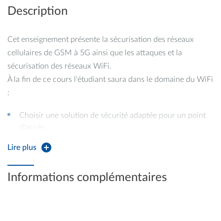
Description
Cet enseignement présente la sécurisation des réseaux
cellulaires de GSM à 5G ainsi que les attaques et la
sécurisation des réseaux WiFi.
À la fin de ce cours l'étudiant saura dans le domaine du WiFi
:
Choisir une solution de sécurité adaptée pour un point
d'accès
Lire plus
Comprendre et choisir les multiples options disponibles
pour chaque solution
Informations complémentaires
Mettre en avant les apports en sécurité et limites de la
solution choisie
Réaliser un test d'intrusion sur un point d'accès