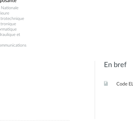
posante
 Nationale
ieure
ctrotechnique
ctronique
ormatique
raulique et
communications
En bref
Code E