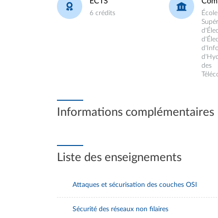
ECTS
Com
6 crédits
École
Supér
d'Éle
d'Éle
d'Inf
d'Hyd
des
Télé
Informations complémentaires
Liste des enseignements
Attaques et sécurisation des couches OSI
Sécurité des réseaux non filaires