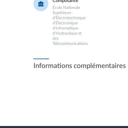
Composante
École Nationale
Supérieure
d'Électrotechnique
d'Électronique
d'Informatique
d'Hydraulique et
des
Télécommunications
Informations complémentaires