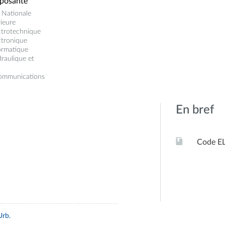
posante
 Nationale
ieure
ctrotechnique
ctronique
ormatique
raulique et
communications
En bref
Code E
Urb.