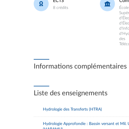
ECTS
Com
8 crédits
École
Supér
d'Éle
d'Éle
d'Inf
d'Hyd
des
Télé
Informations complémentaires
Liste des enseignements
Hydrologie des Transferts (HTRA)
Hydrologie Approfondie : Bassin versant et Mil. 