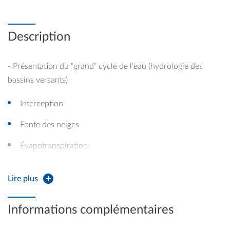
Description
- Présentation du "grand" cycle de l'eau (hydrologie des
bassins versants)
Interception
Fonte des neiges
Évapotranspiration
Infiltration
Lire plus
Réponse hydrologique
Informations complémentaires
Ruissellement de surface et chemins de l'eau