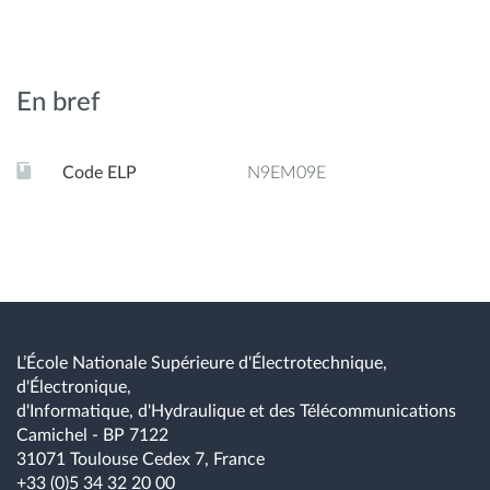
- Présentation du "petit" cycle de l'eau (systèmes urbains)
- Questions relatives à la collecte et à l'analyse des données
En bref
- Mise en œuvre d'un modèle hydrologique
- Apprentissage basé sur la théorie et les exercices
Code ELP
N9EM09E
L’École Nationale Supérieure d'Électrotechnique,
d'Électronique,
d'Informatique, d'Hydraulique et des Télécommunications
Camichel - BP 7122
31071 Toulouse Cedex 7, France
+33 (0)5 34 32 20 00