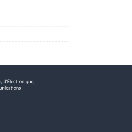
daction de minutes). Travail
un contexte professionnel.
n d’une réunion de 30 minutes,
ndu écrit.
, d'Électronique,
unications