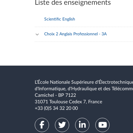
Liste des enseignements
parole, interruptions, formulation d’objectifs, ré
collaboratif en groupe et gestion de rôles dans 
Scientific English
Évaluation en groupe : organisation et animatio
production d’un ordre du jour et d’un compte re
Choix 2 Anglais Professionnel - 3A
L’École Nationale Supérieure d'Électrotechnique
d'Informatique, d'Hydraulique et des Télécomm
Camichel - BP 7122
31071 Toulouse Cedex 7, France
+33 (0)5 34 32 20 00