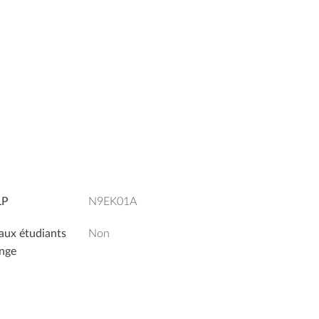
LP
N9EK01A
aux étudiants
Non
nge