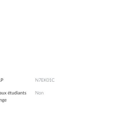
LP
N7EK01C
aux étudiants
Non
nge