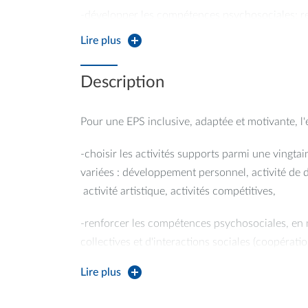
-développer les compétences psychosociales: res
coopération, leadership,
Lire plus
-renforcer les capacités de travail en collectif: 
Description
-développer une santé en actes,
Pour une EPS inclusive, adaptée et motivante, l
-développer une culture sportive et citoyenne.
-choisir les activités supports parmi une vingt
variées : développement personnel, activité de d
activité artistique, activités compétitives,
-renforcer les compétences psychosociales, en mu
collectives et d'interactions sociales (coopératio
s'engager dans différents rôles sociaux)
Lire plus
-se tester et se responsabiliser au regard de so