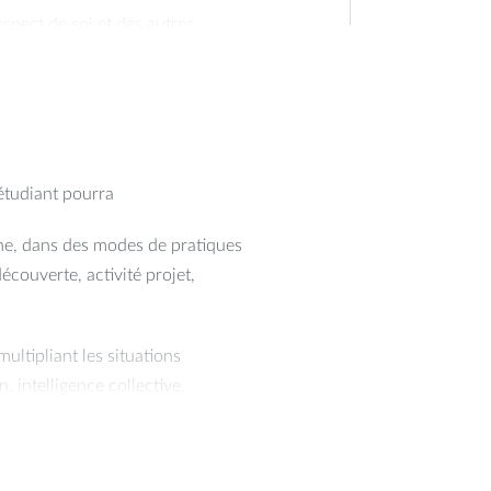
pect de soi et des autres,
entreaide, coach/élève,
'étudiant pourra
aine, dans des modes de pratiques
écouverte, activité projet,
ltipliant les situations
n, intelligence collective,
n "Score santé" personnel