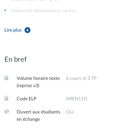
Hiérarchie desmémoires caches.
Principes de localité spatiale et temporelle.
Lire plus
Programmation parallèle en MPI : communications point
a point et collectives, opérations de réduction
et éventuellement optimisations.
En bref
Introduction à la programmation des GPU
Volume horaire texte
6 cours et 3 TP
(reprise v3)
Code ELP
N9EN11D
Ouvert aux étudiants
Oui
en échange