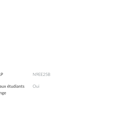
LP
N9EE25B
aux étudiants
Oui
nge