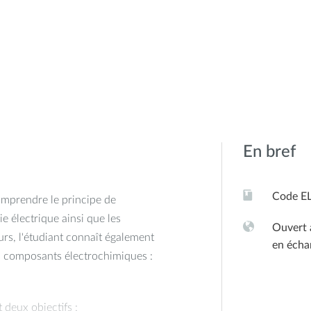
En bref
Code E
omprendre le principe de
e électrique ainsi que les
Ouvert 
urs, l'étudiant connaît également
en écha
s composants électrochimiques :
deux objectifs :