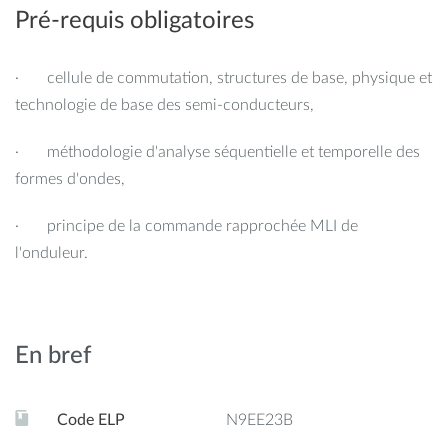
· Présenter brièvement les techniques de mesure
Pré-requis obligatoires
standards de l'émission conduite (ex : EN55022, CISPR25) ;
· cellule de commutation, structures de base, physique et
· Identifier les sources et les modes de propagation du
technologie de base des semi-conducteurs,
bruit conduit produit par un convertisseur de puissance
(application à des structures d'alimentation à découpage
· méthodologie d'analyse séquentielle et temporelle des
typique tel que des convertisseurs buck, flyback) ;
formes d'ondes,
· Présenter un modèle électrique simplifié pour la
· principe de la commande rapprochée MLI de
simulation de l'émission conduite d'un convertisseur de
l'onduleur.
puissance ;
· Décrire les principales structures de filtre CEM (en
mode commun et différentiel), les composants typiques de
En bref
filtrage et leur dimensionnement ;
· Présenter et illustrer plusieurs règles de conception
Code ELP
N9EE23B
faible émission des alimentations à découpage.