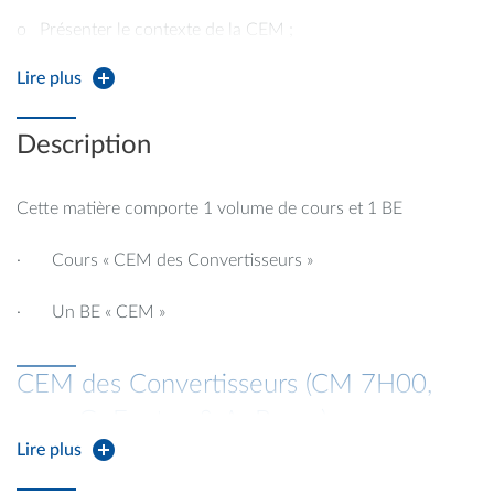
o Présenter le contexte de la CEM ;
Lire plus
Définir le concept d'émission conduite et l'illustrer
expérimentalement
Description
Cette matière comporte 1 volume de cours et 1 BE
· Cours « CEM des Convertisseurs »
· Un BE « CEM »
CEM des Convertisseurs (CM 7H00,
resp. G. Fontes & A. Boyer)
Lire plus
Programme :