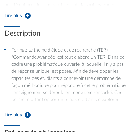
problématique de commande en satisfaisant les exigences
d'un cahier des charges,
Lire plus
3) S'approprier des connaissances et des savoir-faire en
Description
autonomie à partir de documentations techniques et de la
littérature scientifique, puis les mettre à profit pour
Format: Le thème d'étude et de recherche (TER)
répondre à la problématique posée
"Commande Avancée" est tout d'abord un TER. Dans ce
cadre une problématique ouverte, à laquelle il n'y a pas
de réponse unique, est posée. Afin de développer les
capacités des étudiants à concevoir une démarche de
façon méthodique pour répondre à cette problématique,
l'enseignement se déroule en mode semi-encadré. Ceci
permet d'offrir l'opportunité aux étudiants d'explorer
différentes pistes en autonomie.
Lire plus
Thématique: La problématique à résoudre vise à la
conception d'une loi de commande permettant de