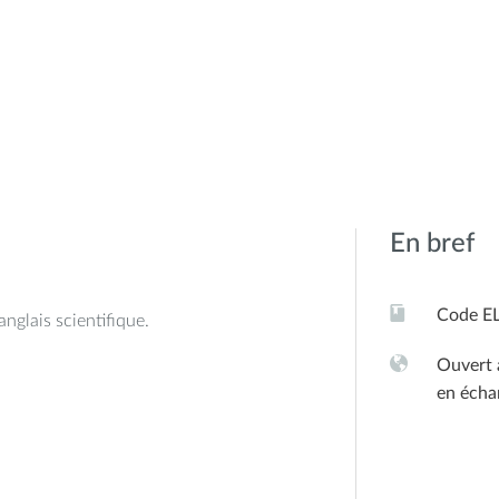
En bref
Code E
nglais scientifique.
Ouvert 
en écha