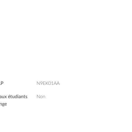
LP
N9EK01AA
aux étudiants
Non
nge