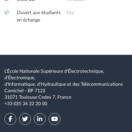
fonctionnement dans le plan couple vitesse ;
Ouvert aux étudiants
Oui
Principales architectures de conversion de puissance
en échange
des chaines asynchrones et synchrones respectivement
avec et sans multiplicateur, avec et sans électronique de
puissance ;Eléments de réglage des puissances actives et
réactives dans ces chaines d’énergie.
L’École Nationale Supérieure d'Électrotechnique,
d'Électronique,
d'Informatique, d'Hydraulique et des Télécommunications
Camichel - BP 7122
31071 Toulouse Cedex 7, France
+33 (0)5 34 32 20 00