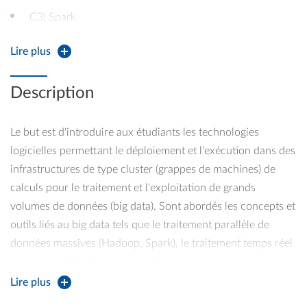
C3) Spark
C4) Spark
Lire plus
TP2) Spark
Description
C5) Spark-streaming + Storm
TP3) Spark-streaming
Le but est d'introduire aux étudiants les technologies
logicielles permettant le déploiement et l'exécution dans des
TP4) passage à l'échelle
infrastructures de type cluster (grappes de machines) de
TP5) passage à l'échelle + SparkML
calculs pour le traitement et l'exploitation de grands
volumes de données (big data). Sont abordés les concepts et
outils liés au big data tels que le traitement parallèle de
données massives (Hadoop, Spark), le traitement temps réel
de données (Spark-streaming, Storm), et le passage à
l'échelle de ces traitements dans les infrastructures cluster.
Lire plus