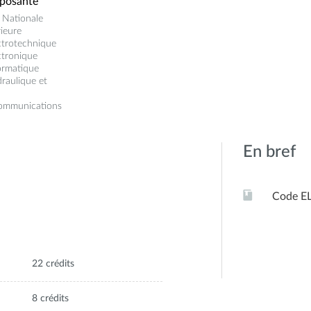
posante
 Nationale
ieure
ctrotechnique
ctronique
ormatique
raulique et
communications
En bref
Code E
22 crédits
8 crédits