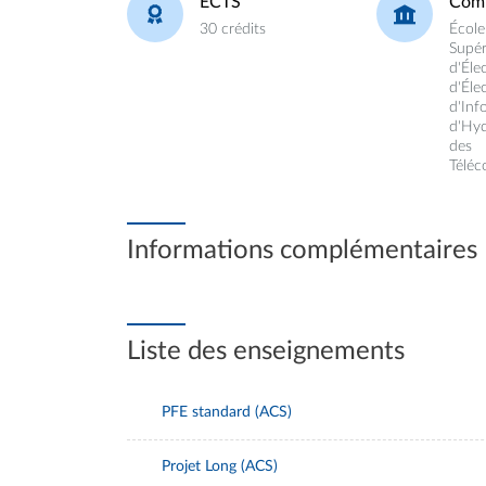
ECTS
Com
30 crédits
École
Supér
d'Éle
d'Éle
d'Inf
d'Hyd
des
Télé
Informations complémentaires
Liste des enseignements
PFE standard (ACS)
Projet Long (ACS)