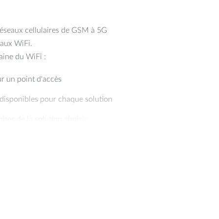
réseaux cellulaires de GSM à 5G
eaux WiFi.
aine du WiFi :
ur un point d'accès
 disponibles pour chaque solution
ites de la solution choisie
cès
aine des réseaux cellulaires :
 différents réseaux cellulaires