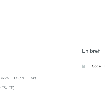
En bref
Code E
 + WPA + 802.1X + EAP)
MTS/LTE)