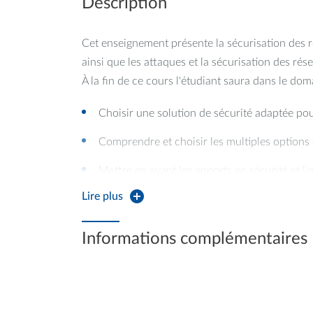
Description
Cet enseignement présente la sécurisation des 
ainsi que les attaques et la sécurisation des rés
À la fin de ce cours l'étudiant saura dans le dom
Choisir une solution de sécurité adaptée po
Comprendre et choisir les multiples options
Mettre en avant les apports en sécurité et lim
Lire plus
Réaliser un test d'intrusion sur un point d'ac
Informations complémentaires
À la fin de ce cours l'étudiant saura dans le dom
Différentier les objectifs de sécurité dans les