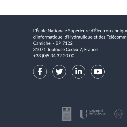
Décrire les mécanismes d'authentification e
les apports en sécurité de chacun
Décrire les attaques possibles dans le cadr
L’École Nationale Supérieure d'Électrotechnique
Reconnaître les éléments architecturaux de 
d'Informatique, d'Hydraulique et des Télécomm
d'opérateurs
Camichel - BP 7122
31071 Toulouse Cedex 7, France
+33 (0)5 34 32 20 00