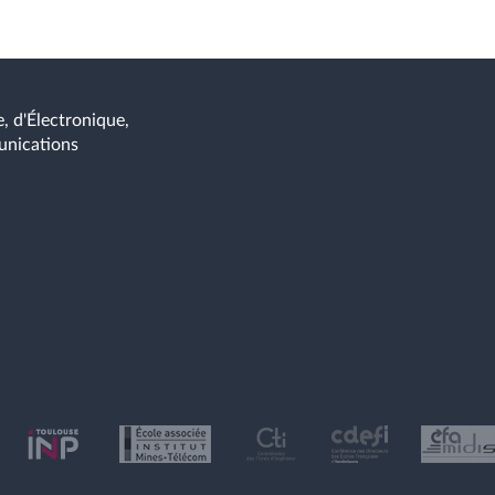
t d'échange de clés et comparer
e de chaque technologies
, d'Électronique,
la sécurité dans un réseau
unications