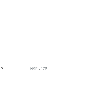
LP
N9EN27B