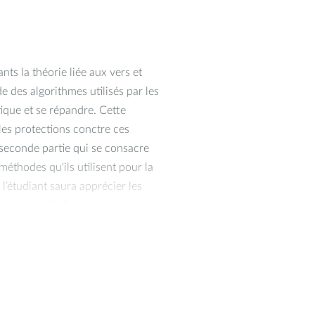
nts la théorie liée aux vers et
e des algorithmes utilisés par les
tique et se répandre. Cette
es protections conctre ces
a seconde partie qui se consacre
méthodes qu'ils utilisent pour la
, l’étudiant saura apprécier les
ents types d’infection
antivirales et réagir en cas