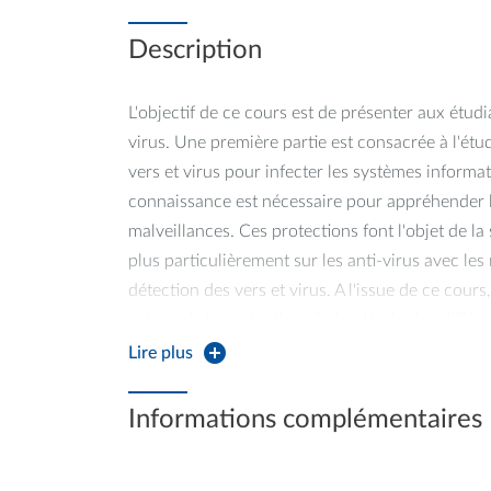
Description
L'objectif de ce cours est de présenter aux étudia
virus. Une première partie est consacrée à l'étud
vers et virus pour infecter les systèmes informa
connaissance est nécessaire pour appréhender l
malveillances. Ces protections font l'objet de l
plus particulièrement sur les anti-virus avec les 
détection des vers et virus. A l'issue de ce cours
enjeux de la protection virale, décrire les différ
informatique, analyser les techniques virales et 
Lire plus
d’infection.
Informations complémentaires