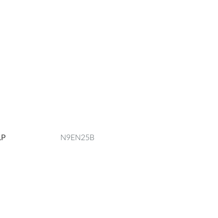
LP
N9EN25B