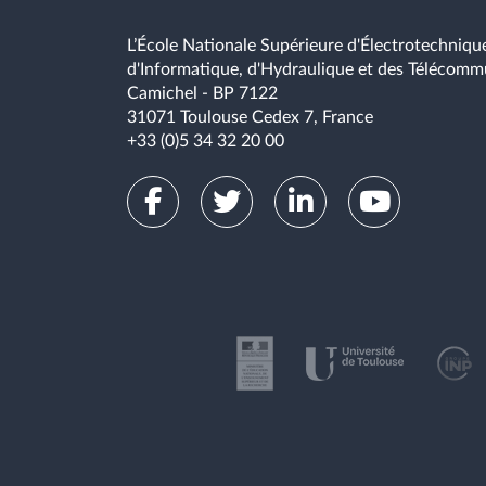
sécurité des systèmes d’informations (SSI) : ex
L’École Nationale Supérieure d'Électrotechnique
deuxième partie du cours traitera donc des trav
d'Informatique, d'Hydraulique et des Télécomm
définition d’une norme commune pour la gestion
Camichel - BP 7122
31071 Toulouse Cedex 7, France
+33 (0)5 34 32 20 00