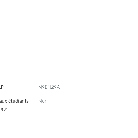
LP
N9EN29A
aux étudiants
Non
nge