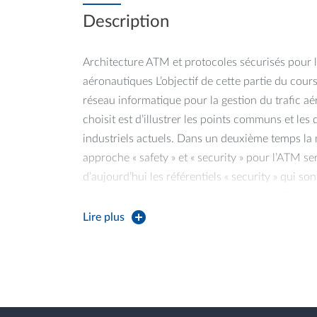
Description
Architecture ATM et protocoles sécurisés pour
aéronautiques L’objectif de cette partie du cours
réseau informatique pour la gestion du trafic aé
choisit est d’illustrer les points communs et les
industriels actuels. Dans un deuxième temps la 
approche « safety » et « security » pour l’ATM se
d’aujourd’hui les référentiels « security » qui so
systèmes embarqués s’appuient sur les référentiel
ingénieurs identifient en plus des incidents saf
Lire plus
attaques qui peuvent impacter la « security » du
par des incidents « safety ». Il s’agit de faire de l
référentiel « safety » n’est néanmoins pas suffi
complète, les spécialistes « security » rajoute d
basées sur des référentiels extérieurs « security