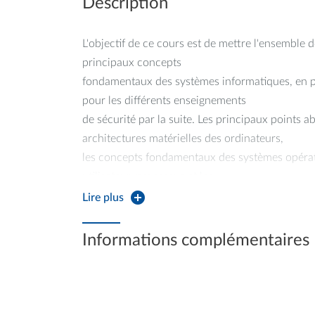
Description
L'objectif de ce cours est de mettre l'ensemble d
principaux concepts
fondamentaux des systèmes informatiques, en par
pour les différents enseignements
de sécurité par la suite. Les principaux points 
architectures matérielles des ordinateurs,
les concepts fondamentaux des systèmes opérat
utilisateur, processus et les
mécanismes d'ordonnancement associés, etc).
Lire plus
A l'issue de cet enseignement, l'étudiant sera ca
fonctionnement des éléments importants
Informations complémentaires
d'un système d'information. Sur cette base, il s
éléments pour déterminer leur impact
sur la sécurité du système.