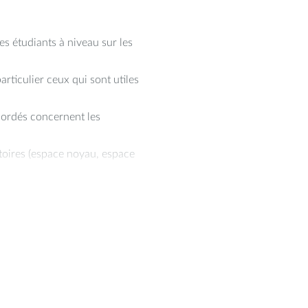
es étudiants à niveau sur les
ticulier ceux qui sont utiles
abordés concernent les
oires (espace noyau, espace
pable de décrire le
era capable d'analyser ces