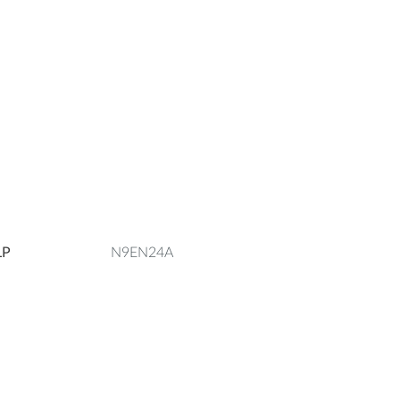
LP
N9EN24A