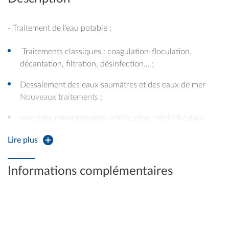
- Traitement de l’eau potable :
Traitements classiques : coagulation-floculation,
décantation, filtration, désinfection... ;
Dessalement des eaux saumâtres et des eaux de mer
Nouveaux traitements :
procédés membranaires, nitrification, dénitrification.
Dimensionnement des opérations unitaires : filtration,
Lire plus
filtration membranaire, chromatographie et
décantation/centrifugation
Informations complémentaires
- Assainissement :
Implantation des stations, caractérisation des effluents
urbains;