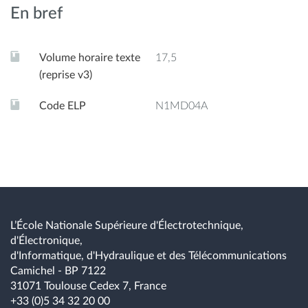
En bref
Prétraitements : stockage, dégrillage, tamisage ;
Traitements primaires ;
Volume horaire texte
17,5
Traitement secondaire.
(reprise v3)
- Traitement et valorisation des boues :
Code ELP
N1MD04A
Épaississement ;
Digestion aérobie et anaérobie des boues ;
déshydratation.
L’École Nationale Supérieure d'Électrotechnique,
d'Électronique,
d'Informatique, d'Hydraulique et des Télécommunications
Camichel - BP 7122
31071 Toulouse Cedex 7, France
+33 (0)5 34 32 20 00