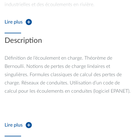
industrielles et des écoulements en rivière.
Lire plus
Écoulement en charge : Présenter les bases de l’hydraulique
Description
appliquée aux écoulements en conduites en charge et aux
calculs de réseaux sous pression.
Définition de l’écoulement en charge. Théorème de
Bernoulli. Notions de pertes de charge linéaires et
singulières. Formules classiques de calcul des pertes de
Écoulement à surface libre : Former des ingénieurs capables
charge. Réseaux de conduites. Utilisation d’un code de
d'aborder des problèmes d'hydraulique fluviale, de réseaux
calcul pour les écoulements en conduites (logiciel EPANET).
d'irrigation, de réseaux d'assainissement, …
Caractéristiques des écoulements à surface libre : profils de
Lire plus
vitesse, frottement au fond, coefficient de Strickler.
Écoulements uniformes, définitions : hauteurs de référence