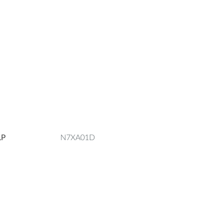
LP
N7XA01D