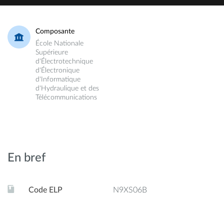
Composante
École Nationale
Supérieure
d'Électrotechnique
d'Électronique
d'Informatique
d'Hydraulique et des
Télécommunications
En bref
Code ELP
N9XS06B