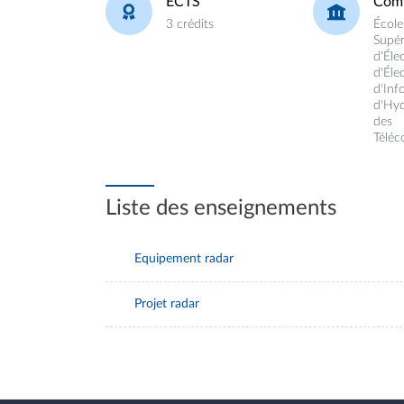
ECTS
Com
3 crédits
École
Supér
d'Éle
d'Éle
d'Inf
d'Hyd
des
Télé
Liste des enseignements
Equipement radar
Projet radar