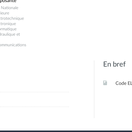
posante
 Nationale
ieure
ctrotechnique
ctronique
ormatique
raulique et
communications
En bref
Code E