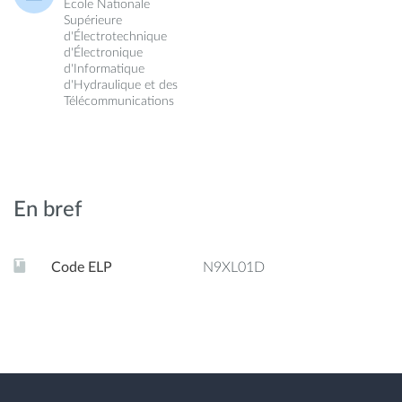
École Nationale
Supérieure
d'Électrotechnique
d'Électronique
d'Informatique
d'Hydraulique et des
Télécommunications
En bref
Code ELP
N9XL01D