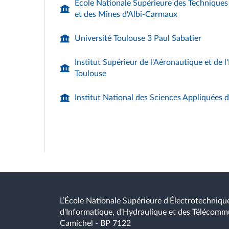
Ecole Nationale Supérieure des Techniques 
et des Mines d'Albi-Carmaux
Université Toulouse 3 Paul Sabatier
Institut Supérieur de l'Aéronautique et de l
Toulouse
Institut National des Sciences Appliquées 
L’École Nationale Supérieure d'Électrotechnique
d'Informatique, d'Hydraulique et des Télécomm
Camichel - BP 7122