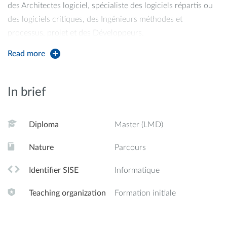
des Architectes logiciel, spécialiste des logiciels répartis ou
des logiciels critiques, des Ingénieurs méthodes et
processus, projet et des Développeurs.
Read more
La mention de ce Master comprend 9 parcours. La
description ci-dessous correspond au parcours Recherche
Opérationnelle (RO).
In brief
Au cours de son cursus l'étudiant a acquis les
Diploma
Master (LMD)
connaissances suivantes :
Nature
Parcours
- Définition, conception, développement, vérification,
intégration, déploiement, exploitation et maintenance
Identifier SISE
Informatique
d'infrastructures informatiques et de télécommunication
Teaching organization
Formation initiale
allant des systèmes jusqu'au déploiement des E-Services, en
passant par les domaines d'application spécialisés dans
l'ensemble du secteur industriel : transport (aéronautique,