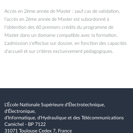
optimiser le code généré.
Accès en 2ème année de Master : sauf cas de validation,
- Identifier un problème pouvant être parallélisé, choisir le
l'accès en 2ème année de Master est subordonné à
modèle de calcul adapté et le mettre en oeuvre pour le
l'obtention des 60 premiers crédits du programme de
résoudre.
Master dans un domaine compatible avec la formation.
- Analyser un document de recherche scientifique et en
L'admission s'effectue sur dossier, en fonction des capacités
extraire l'information pertinente en regard d'un problème à
d'accueil et sur critères exclusivement pédagogiques.
résoudre.
- Evaluer et maîtriser la complexité du développement d'un
logiciel en relation avec un domaine d'application
scientifique et technique dans l'analyse d'un problème.
- Communiquer dans au moins une langue étrangère à l'oral
et à l'écrit et élaborer des documents techniques et/ou
règlementaires dans cette langue étrangère
L’École Nationale Supérieure d'Électrotechnique,
- Gérer une petite équipe, comprendre un bilan comptable
d'Électronique,
et réaliser une démarche de création d'une entreprise.
d'Informatique, d'Hydraulique et des Télécommunications
Camichel - BP 7122
- Prendre en compte dans son travail des valeurs sociétales :
31071 Toulouse Cedex 7, France