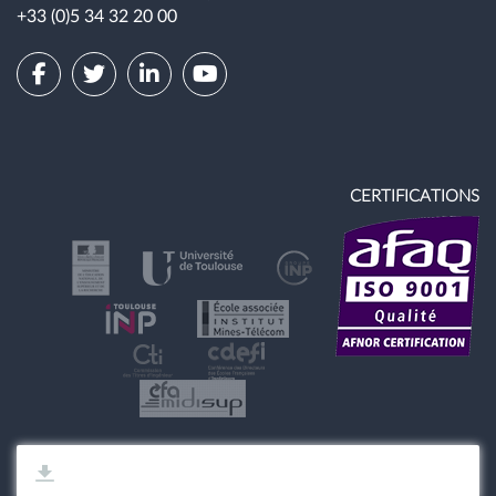
connaissance des relations sociales, environnement et
+33 (0)5 34 32 20 00
développement durable, éthique.
- Conduire une analyse réflexive et distanciée prenant en
compte les enjeux, les problématiques et la complexité
d'une demande ou d'une situation afin de proposer des
solutions adaptées et/ou innovantes.
CERTIFICATIONS
- Conduire un projet (conception, pilotage, coordination
d'équipe, mise en oeuvre et gestion, évaluation, diffusion)
pouvant mobiliser des compétences pluridisciplinaires dans
un cadre collaboratif.
- Identifier, sélectionner et analyser avec esprit critique
diverses ressources spécialisées pour documenter un sujet
et synthétiser ces données en vue de leur exploitation.
- Actualiser ses connaissances par une veille dans son
domaine, en relation avec l'état de la recherche et
l'évolution de la règlementation.